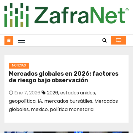
Skip
to
content
NOTICIAS
Mercados globales en 2026: factores
de riesgo bajo observación
Ene 7, 2026
2026
,
estados unidos
,
geopolítica
,
IA
,
mercados bursátiles
,
Mercados
globales
,
mexico
,
política monetaria