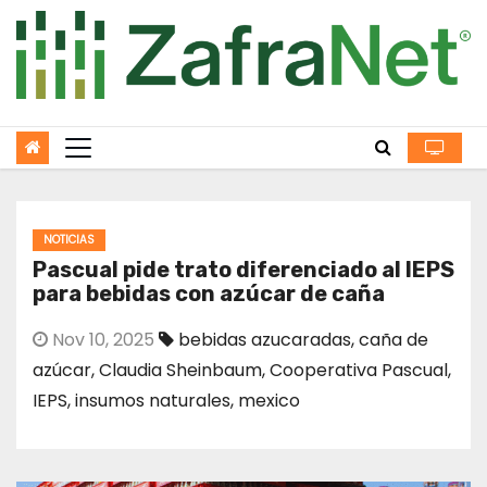
Skip
to
content
NOTICIAS
Pascual pide trato diferenciado al IEPS
para bebidas con azúcar de caña
Nov 10, 2025
bebidas azucaradas
,
caña de
azúcar
,
Claudia Sheinbaum
,
Cooperativa Pascual
,
IEPS
,
insumos naturales
,
mexico