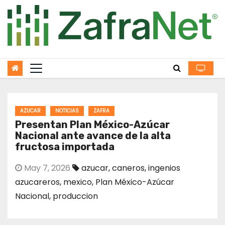
Skip
to
content
AZUCAR
NOTICIAS
ZAFRA
Presentan Plan México-Azúcar
Nacional ante avance de la alta
fructosa importada
May 7, 2026
azucar
,
caneros
,
ingenios
azucareros
,
mexico
,
Plan México-Azúcar
Nacional
,
produccion