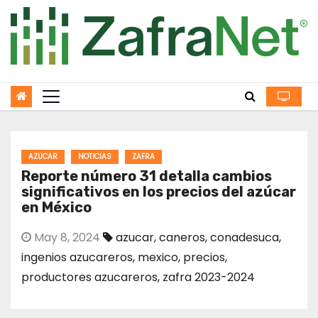
Skip
to
content
AZUCAR
NOTICIAS
ZAFRA
Reporte número 31 detalla cambios
significativos en los precios del azúcar
en México
May 8, 2024
azucar
,
caneros
,
conadesuca
,
ingenios azucareros
,
mexico
,
precios
,
productores azucareros
,
zafra 2023-2024