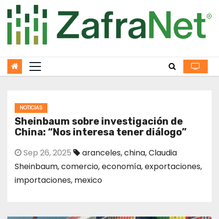
Skip
to
content
NOTICIAS
Sheinbaum sobre investigación de
China: “Nos interesa tener diálogo”
Sep 26, 2025
aranceles
,
china
,
Claudia
Sheinbaum
,
comercio
,
economía
,
exportaciones
,
importaciones
,
mexico