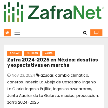
Skip
to
content
AZUCAR
NOTICIAS
ZAFRA
Zafra 2024-2025 en México: desafíos
y expectativas en marcha
Nov 23, 2024
azucar
,
cambio climático
,
caneros
,
Ingenio La Abeja de Casasano
,
ingenio
La Gloria
,
ingenio Pujiltic
,
ingenios azucareros
,
Junta Auxiliar de La Galarza
,
mexico
,
produccion
,
zafra 2024-2025