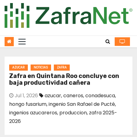
Skip
to
content
AZUCAR
NOTICIAS
ZAFRA
Zafra en Quintana Roo concluye con
baja productividad cañera
Jul 1, 2026
azucar
,
caneros
,
conadesuca
,
hongo fusarium
,
ingenio San Rafael de Pucté
,
ingenios azucareros
,
produccion
,
zafra 2025-
2026