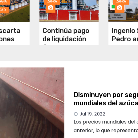
RGIA
ZAFRA
ZAFRA
IDAD
escarta
Continúa pago
Ingenio
ones
de liquidación
Pedro a
portar
final en Ingenio
cierre;
de EU en
Puga; cañeros
product
ción
buscan ajuste
reclama
al
de 150 pesos
certeza
sus pag
Disminuyen por seg
mundiales del azúca
Jul 19, 2022
Los precios mundiales del 
anterior, lo que represen