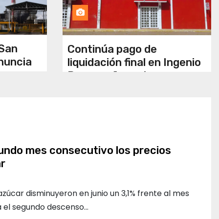
 San
Continúa pago de
nuncia
liquidación final en Ingenio
Puga; cañeros buscan
ores
ajuste de 150 pesos
n
 sobre
os
undo mes consecutivo los precios
r
azúcar disminuyeron en junio un 3,1% frente al mes
ta el segundo descenso…