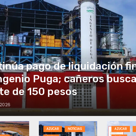
inúa pago de liquidación fi
ngenio Puga; cañeros busc
te de 150 pesos
 2026
AZUCAR
NOTICIAS
AZUCAR