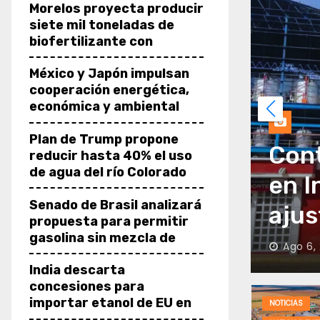
Morelos proyecta producir
siete mil toneladas de
biofertilizante con
cachaza de caña
México y Japón impulsan
cooperación energética,
económica y ambiental
Plan de Trump propone
concesiones para
Cont
reducir hasta 40% el uso
de agua del río Colorado
 de EU en
en I
Senado de Brasil analizará
mercial
ajus
propuesta para permitir
gasolina sin mezcla de
Ago 6,
etanol
India descarta
concesiones para
importar etanol de EU en
NOTICIAS
negociación comercial