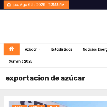
Skip
jue. Ago 6th, 2026
11:21:37 PM
to
content
Azúcar
Estadisticas
Noticias Ener
Summit 2025
exportacion de azúcar