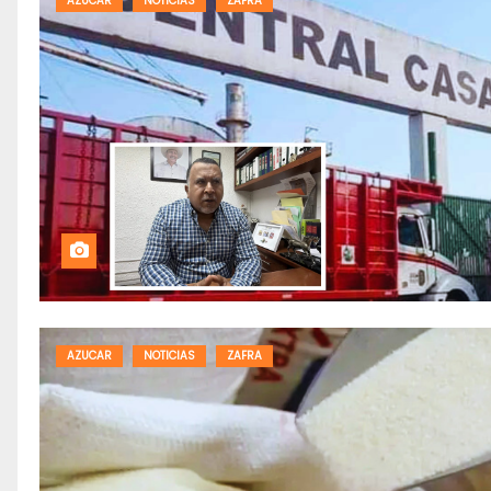
AZUCAR
NOTICIAS
ZAFRA
AZUCAR
NOTICIAS
ZAFRA