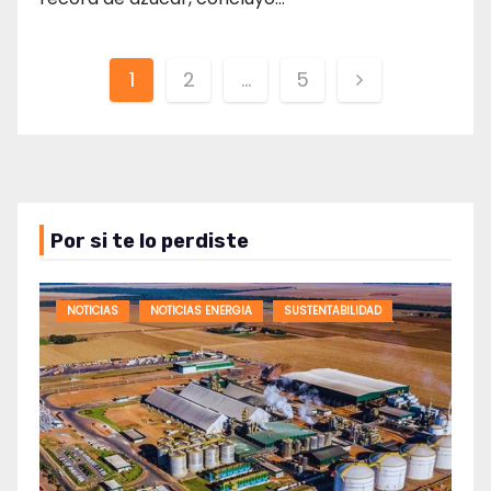
Paginación
1
2
…
5
de
entradas
Por si te lo perdiste
NOTICIAS
NOTICIAS ENERGIA
SUSTENTABILIDAD