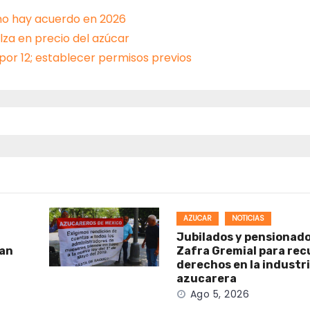
 no hay acuerdo en 2026
lza en precio del azúcar
por 12; establecer permisos previos
AZUCAR
NOTICIAS
Jubilados y pensionad
man
Zafra Gremial para rec
derechos en la industr
azucarera
Ago 5, 2026