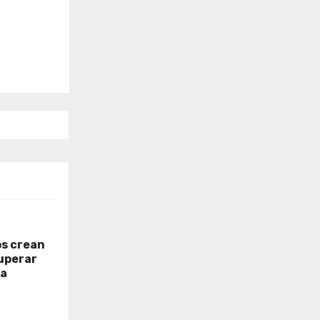
os crean
uperar
ia