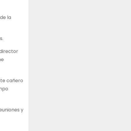
de la
s.
director
me
ate cañero
ampo
euniones y