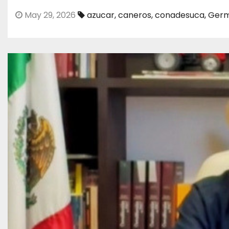
May 29, 2026
azucar
,
caneros
,
conadesuca
,
Germ