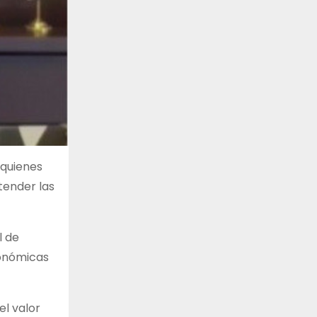
 quienes
tender las
l de
conómicas
el valor