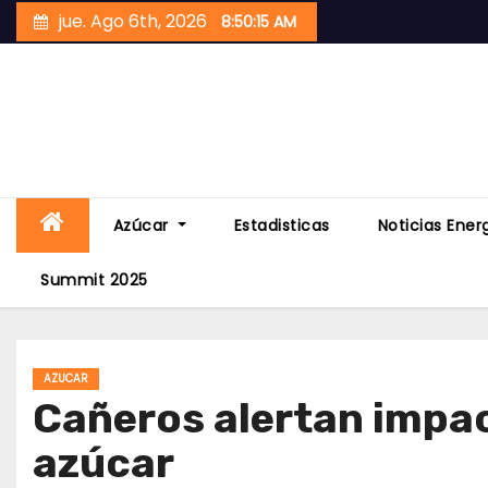
Skip
jue. Ago 6th, 2026
8:50:16 AM
to
content
Azúcar
Estadisticas
Noticias Ener
Summit 2025
AZUCAR
Cañeros alertan impac
azúcar