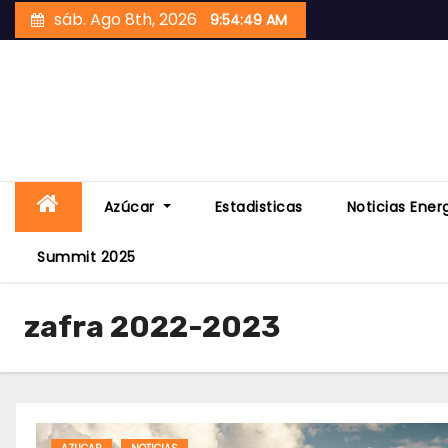
Skip
sáb. Ago 8th, 2026
9:54:50 AM
to
content
Azúcar
Estadisticas
Noticias Ener
Summit 2025
zafra 2022-2023