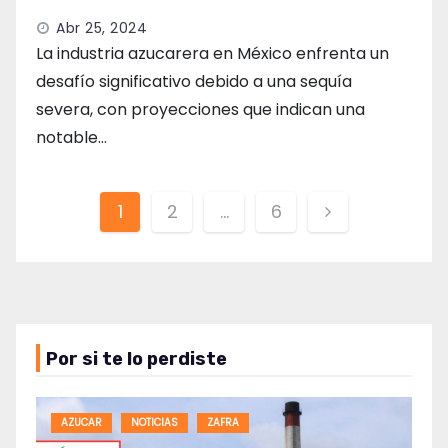
Abr 25, 2024
La industria azucarera en México enfrenta un
desafío significativo debido a una sequía
severa, con proyecciones que indican una
notable…
Paginación
1
2
…
6
de
entradas
Por si te lo perdiste
AZUCAR
NOTICIAS
ZAFRA