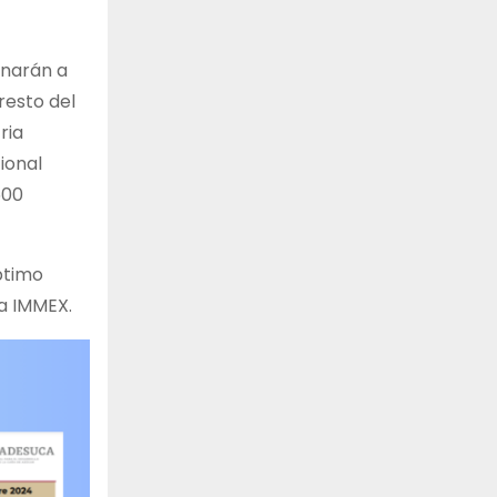
inarán a
resto del
ria
ional
500
ptimo
a IMMEX.