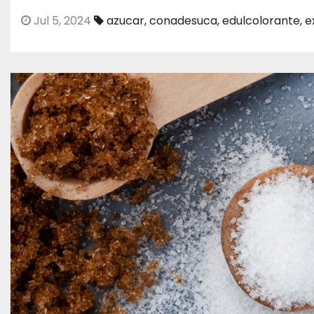
Jul 5, 2024
azucar
,
conadesuca
,
edulcolorante
,
e