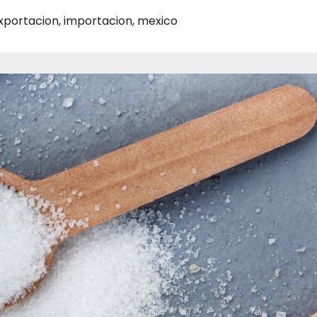
xportacion
,
importacion
,
mexico