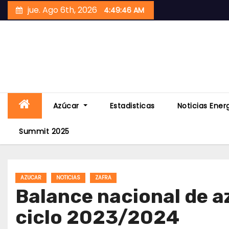
Skip
jue. Ago 6th, 2026
4:49:48 AM
to
content
Azúcar
Estadisticas
Noticias Ener
Summit 2025
AZUCAR
NOTICIAS
ZAFRA
Balance nacional de a
ciclo 2023/2024