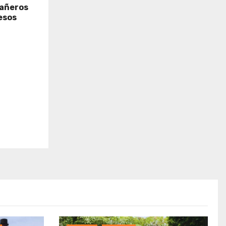
cañeros
esos