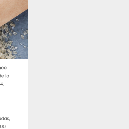
nce
e la
4.
adas,
000