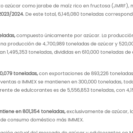
nto azúcar como jarabe de maíz rico en fructosa (JMRF),
 2023/2024.
De este total, 6,146,080 toneladas correspon
eladas,
compuesto únicamente por azúcar. La producción
una producción de 4,700,989 toneladas de azúcar y 520,0
n 1,495,353 toneladas, divididas en 610,000 toneladas de
0,079 toneladas,
con exportaciones de 893,226 toneladas
s ventas a IMMEX se mantienen en 300,000 toneladas, tod
ente de edulcorantes es de 5,556,853 toneladas, con 4,
antiene en 801,354 toneladas,
exclusivamente de azúcar, l
es de consumo doméstico más IMMEX.
tuación actual del mercado de azúcar y edulcorantes en M