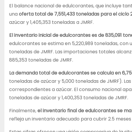
El balance nacional de edulcorantes, que incluye ta
una
oferta total de 7,551,433 toneladas para el ciclo
azúcar y 1,405,353 toneladas a JMRF.
El inventario inicial de edulcorantes es de 835,091 ton
edulcorantes se estima en 5,220,989 toneladas, con 
toneladas de JMRF. Las importaciones totales alcanza
885,353 toneladas de JMRF.
La demanda total de edulcorantes se calcula en 6,75
toneladas de azúcar y 5,000 toneladas de JMRF). La
correspondientes a azúcar. El consumo nacional apar
toneladas de azúcar y 1,400,353 toneladas de JMRF.
Finalmente,
el inventario final de edulcorantes se m
refleja un inventario adecuado para cubrir 2.5 mes
Estas cifras ofrecen una visión comprensiva de la si