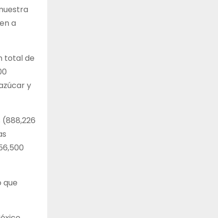
 muestra
den a
 total de
00
 azúcar y
 (888,226
as
156,500
o que
éxico,