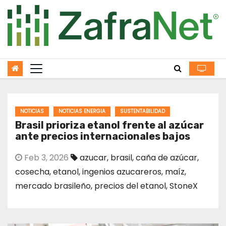
Skip
to
content
NOTICIAS
NOTICIAS ENERGIA
SUSTENTABILIDAD
Brasil prioriza etanol frente al azúcar
ante precios internacionales bajos
Feb 3, 2026
azucar
,
brasil
,
caña de azúcar
,
cosecha
,
etanol
,
ingenios azucareros
,
maíz
,
mercado brasileño
,
precios del etanol
,
StoneX