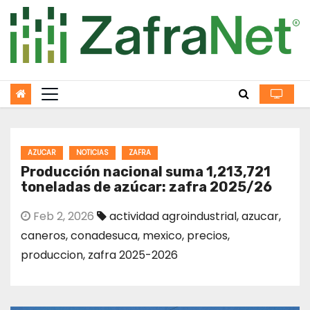
Skip
to
content
AZUCAR
NOTICIAS
ZAFRA
Producción nacional suma 1,213,721
toneladas de azúcar: zafra 2025/26
Feb 2, 2026
actividad agroindustrial
,
azucar
,
caneros
,
conadesuca
,
mexico
,
precios
,
produccion
,
zafra 2025-2026