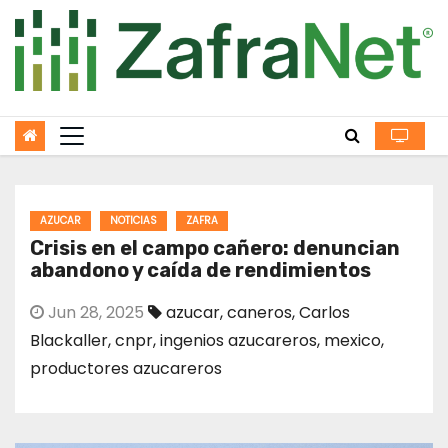
Skip
to
content
AZUCAR
NOTICIAS
ZAFRA
Crisis en el campo cañero: denuncian
abandono y caída de rendimientos
Jun 28, 2025
azucar
,
caneros
,
Carlos
Blackaller
,
cnpr
,
ingenios azucareros
,
mexico
,
productores azucareros