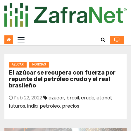
Skip
to
content
AZUCAR
NOTICIAS
El azúcar se recupera con fuerza por
repunte del petróleo crudo y el real
brasileño
Feb 22, 2022
azucar
,
brasil
,
crudo
,
etanol
,
futuros
,
india
,
petroleo
,
precios