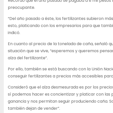
Recordó que el año pasado se pagaba a 8 mil pesos la
preocupante.
“Del año pasado a éste, los fertilizantes subieron má
esto, platicando con los empresarios para que tambi
indicó.
En cuanto al precio de la tonelada de caña, señaló qu
situación que se vive, “esperemos y queremos pensar
alza del fertilizante”.
Por ello, también se está buscando con la Unión Nac
conseguir fertilizantes a precios más accesibles par
Consideró que el alza desmesurada es por los precios
sí podemos hacer es concientizar y platicar con las 
ganancia y nos permitan seguir produciendo caña. Sa
también dejan de vender”.