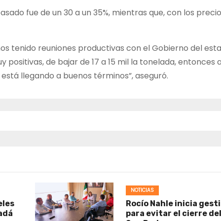
pasado fue de un 30 a un 35%, mientras que, con los preci
os tenido reuniones productivas con el Gobierno del esta
positivas, de bajar de 17 a 15 mil la tonelada, entonces a
 está llegando a buenos términos”, aseguró.
NOTICIAS
eles
Rocío Nahle inicia gest
nadá
para evitar el cierre de