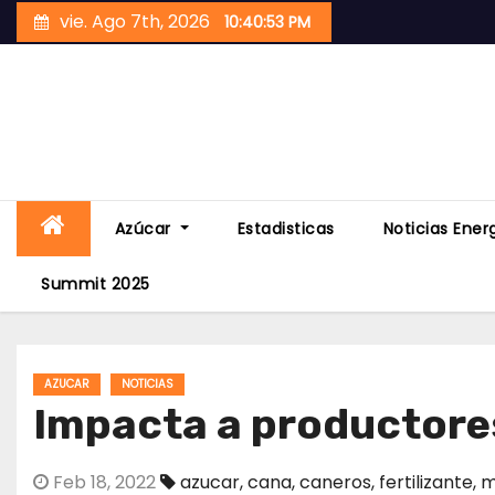
Skip
vie. Ago 7th, 2026
10:40:54 PM
to
content
Azúcar
Estadisticas
Noticias Ener
Summit 2025
AZUCAR
NOTICIAS
Impacta a productores 
Feb 18, 2022
azucar
,
cana
,
caneros
,
fertilizante
,
m