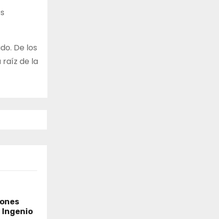
os
do. De los
 raíz de la
iones
l Ingenio