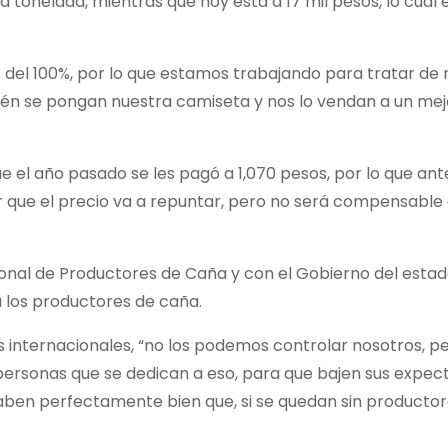
 tonelada, mientras que hoy está a 17 mil pesos, lo cual
s del 100%, por lo que estamos trabajando para tratar de 
én se pongan nuestra camiseta y nos lo vendan a un mejo
e el año pasado se les pagó a 1,070 pesos, por lo que ant
 que el precio va a repuntar, pero no será compensable 
ional de Productores de Caña y con el Gobierno del estad
a los productores de caña.
 internacionales, “no los podemos controlar nosotros, pe
personas que se dedican a eso, para que bajen sus expec
ben perfectamente bien que, si se quedan sin productore