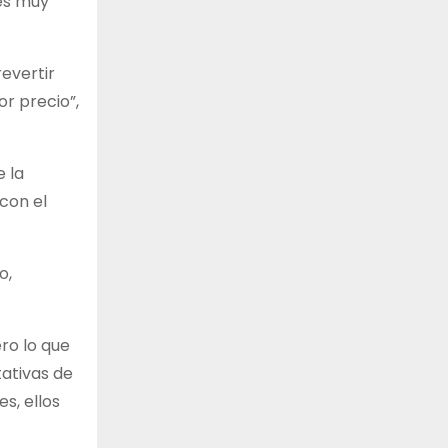
 es muy
revertir
r precio”,
e la
con el
o,
ro lo que
tativas de
s, ellos