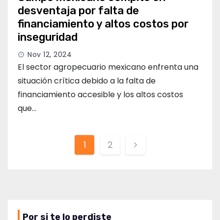
desventaja por falta de
financiamiento y altos costos por
inseguridad
Nov 12, 2024
El sector agropecuario mexicano enfrenta una
situación crítica debido a la falta de
financiamiento accesible y los altos costos
que…
Paginación
1
2
de
entradas
Por si te lo perdiste