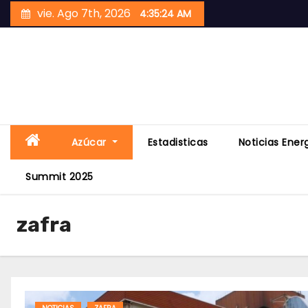
Skip
vie. Ago 7th, 2026
4:35:26 AM
to
content
Azúcar
Estadisticas
Noticias Ener
Summit 2025
zafra