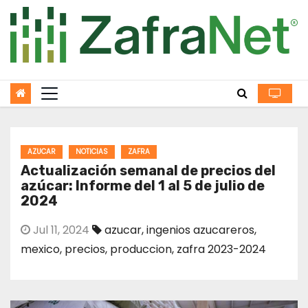
Skip
to
content
AZUCAR
NOTICIAS
ZAFRA
Actualización semanal de precios del
azúcar: Informe del 1 al 5 de julio de
2024
Jul 11, 2024
azucar
,
ingenios azucareros
,
mexico
,
precios
,
produccion
,
zafra 2023-2024