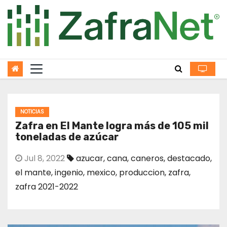
Skip
to
content
NOTICIAS
Zafra en El Mante logra más de 105 mil
toneladas de azúcar
Jul 8, 2022
azucar
,
cana
,
caneros
,
destacado
,
el mante
,
ingenio
,
mexico
,
produccion
,
zafra
,
zafra 2021-2022