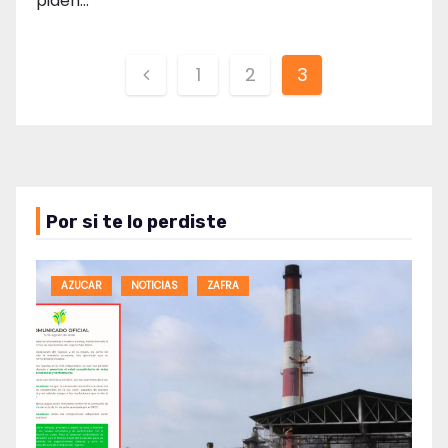
piden…
Paginación
1
2
3
de
entradas
Por si te lo perdiste
AZUCAR
NOTICIAS
ZAFRA